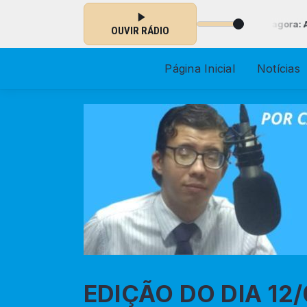
ical com Locutor Padrão das 00:00 às 23:59 -
Tocando agora: As melh
OUVIR RÁDIO
Página Inicial
Notícias
EDIÇÃO DO DIA 12