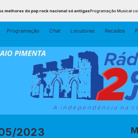
ores do pop rock nacional só antigas
Programação Musical com Locut
Programação
Chat
Locutores
Recados
P
M
/05/2023