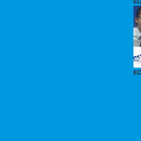
ED
ED