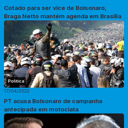
Cotado para ser vice de Bolsonaro,
Braga Netto mantém agenda em Brasília
Politica
17/04/2022
PT acusa Bolsonaro de campanha
antecipada em motociata