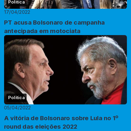
Politica
17/04/2022
PT acusa Bolsonaro de campanha
antecipada em motociata
Politica
05/04/2022
A vitória de Bolsonaro sobre Lula no 1º
round das eleições 2022