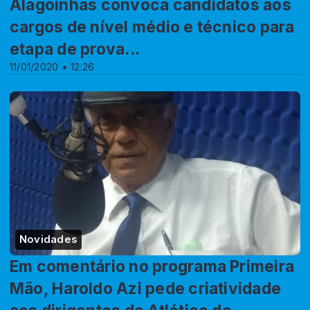
Alagoinhas convoca candidatos aos
cargos de nível médio e técnico para
etapa de prova...
11/01/2020 • 12:26
Novidades
Em comentário no programa Primeira
Mão, Haroldo Azi pede criatividade