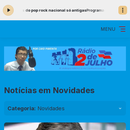
do pop rock nacional só antigas
Programação Musical com Locutor Pa
MENU
Notícias em Novidades
Categoria:
Novidades