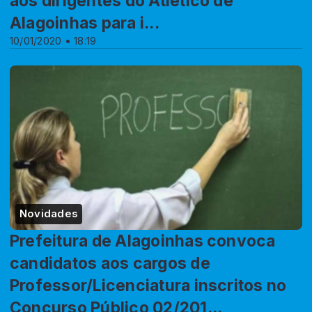
aos dirigentes do Atlético de
Alagoinhas para i...
10/01/2020 • 18:19
Novidades
Prefeitura de Alagoinhas convoca
candidatos aos cargos de
Professor/Licenciatura inscritos no
Concurso Público 02/201...