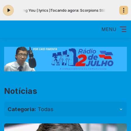
 Loving You ( lyrics )
Tocando agora: Scorpions Still Loving You ( lyrics )
MENU
Notícias
Categoria:
Todas