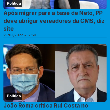
Politica
Após migrar para a base de Neto, PP
deve abrigar vereadores da CMS, diz
site
29/03/2022 • 17:50
Politica
João Roma critica Rui Costa no